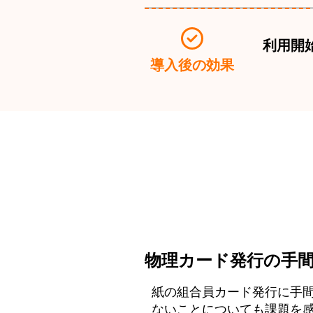
利用開
導入後の効果
物理カード発行の手
紙の組合員カード発行に手
ないことについても課題を