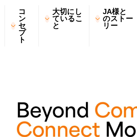
コ
大切にし
JA様と
ン
ているこ
のストー
セ
と
リー
プ
ト