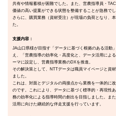
共有や情報蓄積が困難でした。また、営農指導員・TA
価値の高い提案ができる状態を整備
することが急務でし
さらに、購買業務（資材受注）が
現場の負荷
となり、本
た。
支援内容：
JA山口県様が目指す「データに基づく根拠のある活動
え、「営農指導の効率化・高度化と、データ活用による
ーマに設定し、
営農指導業務のDXを推進。
その解決策として、NTTデータは
職員マイページと資材
ました。
これは、
対面とデジタルの両接点から業務を一体的に改
のです。これにより、データに基づく
標準的・再現性あ
務の効率化による
指導時間の創出
を目指しました。また
活用に向けた
継続的な伴走支援
を行っています。