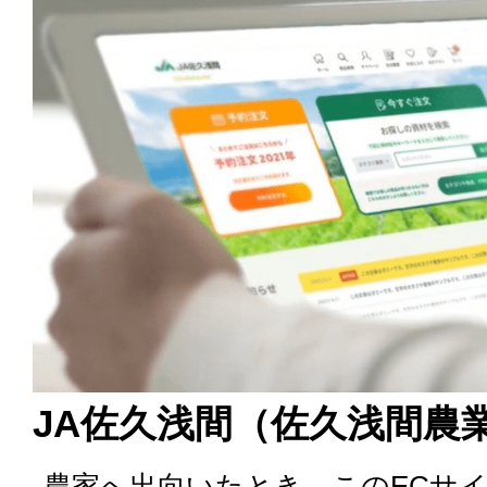
JA佐久浅間（佐久浅間農
農家へ出向いたとき、このECサ