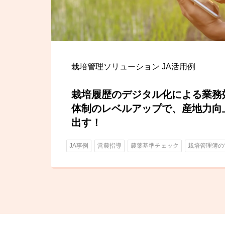
栽培管理ソリューション JA活用例
栽培履歴のデジタル化による業務
体制のレベルアップで、産地力向
出す！
JA事例
営農指導
農薬基準チェック
栽培管理簿の