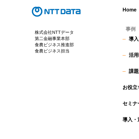
Home
事例
株式会社NTTデータ
第二金融事業本部
導入
食農ビジネス推進部
食農ビジネス担当
活用
課題
お役立
セミナ
導入・