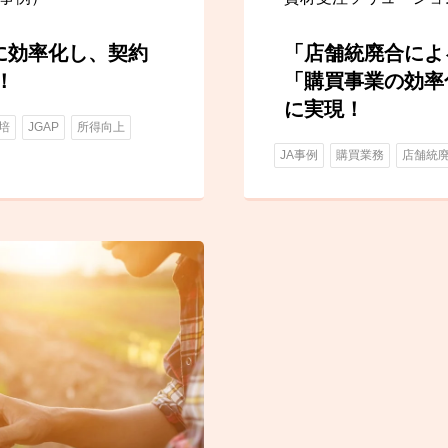
に効率化し、契約
「店舗統廃合によ
！
「購買事業の効率
に実現！
培
JGAP
所得向上
JA事例
購買業務
店舗統