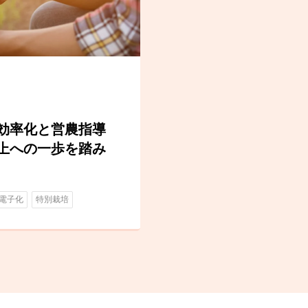
効率化と営農指導
上への一歩を踏み
電子化
特別栽培