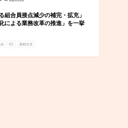
る組合員接点減少の補完・拡充」
化による業務改革の推進」を一挙
廃合
EC
資材注文