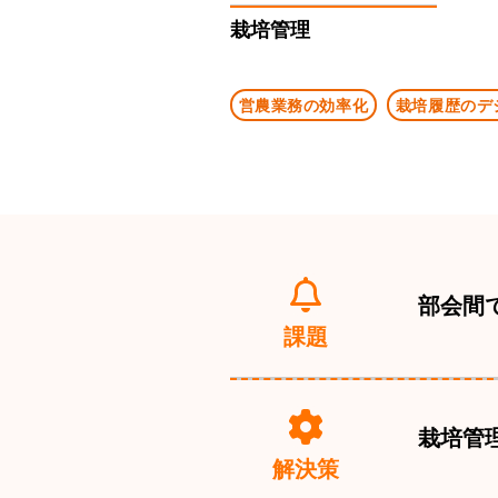
栽培管理
営農業務の効率化
栽培履歴のデ
部会間
課題
栽培管
解決策