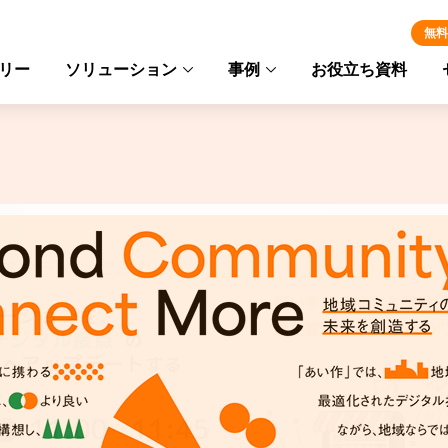
無料
リー
ソリューション
事例
お役立ち資料
導入事例インタビュー
あい作栽培管理活用例
あい作栽培管理活用例
あい作資材受注活用例
「店舗統廃合による組合員接点減少の補完・拡充」
煩雑なJGAP提出書類作成を大幅に効率化し、
栽培履歴のデジタル化による業務効率化と
あい作をご導入頂いている皆様に、
「購買事業の効率化による業務改革の推進」を
契約栽培による所得向上に大きく貢献！
営農指導体制のレベルアップで、
導入目的や導入前の課題、
導入後の効果について伺いました。
産地力向上への一歩を踏み出す！
一挙に実現！