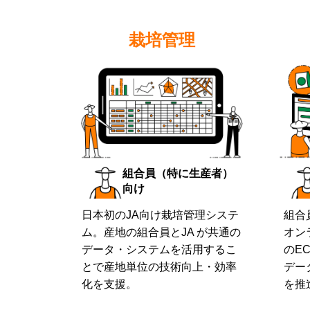
栽培管理
組合員（特に生産者）
向け
日本初のJA向け栽培管理システ
組合
ム。産地の組合員とJA が共通の
オン
データ・システムを活用するこ
のE
とで産地単位の技術向上・効率
デー
化を支援。
を推