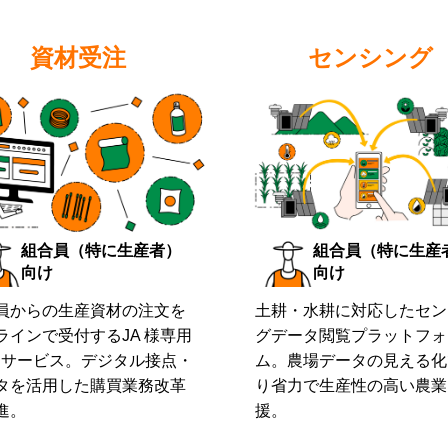
資材受注
センシング
組合員（特に生産者）
組合員（特に生産
向け
向け
員からの生産資材の注文を
土耕・水耕に対応したセン
ラインで受付するJA 様専用
グデータ閲覧プラットフォ
Cサービス。デジタル接点・
ム。農場データの見える化
タを活用した購買業務改革
り省力で生産性の高い農業
進。
援。