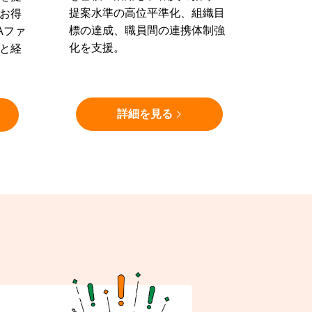
提案水準の高位平準化、組織目
お得
標の達成、職員間の連携体制強
Aファ
化を支援。
と経
詳細を見る