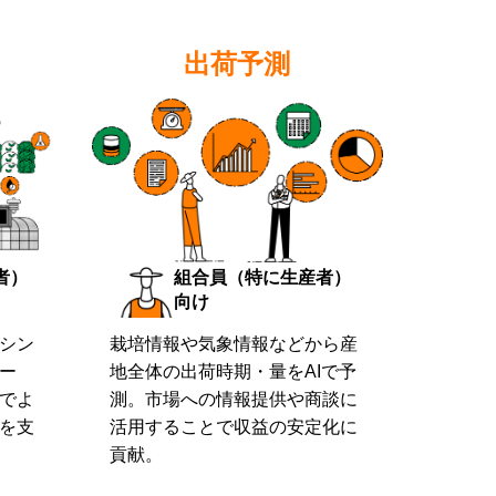
出荷予測
者）
組合員（特に生産者）
向け
シン
栽培情報や気象情報などから産
ー
地全体の出荷時期・量をAIで予
でよ
測。市場への情報提供や商談に
を支
活用することで収益の安定化に
貢献。