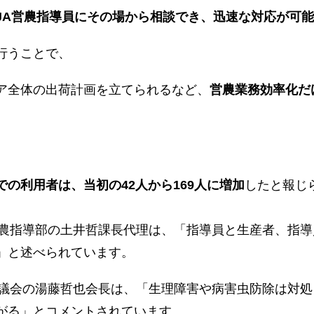
JA営農指導員にその場から相談でき、迅速な対応が可能
行うことで、
リア全体の出荷計画を立てられるなど、
営農業務効率化だ
での利用者は、当初の42人から169人に増加
したと報じ
営農指導部の土井哲課長代理は、「指導員と生産者、指
」と述べられています。
協議会の湯藤哲也会長は、「生理障害や病害虫防除は対
がる」とコメントされています。