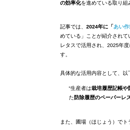
の効率化
を進めている取り組
記事では、
2024年に「
あい作
めている」ことが紹介されて
レタスで活用され、2025年
す。
具体的な活用内容として、以
“生産者は
栽培履歴記帳や
た
防除履歴のペーパーレ
また、圃場（ほじょう）でト