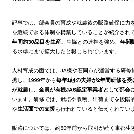
記事では、部会員の育成や就農後の販路確保に力
を継続できる体制を構築していることが紹介され
年間約30品目を生産
。生協との連携を強め、
年間
る水準にまで拡大した
と報じられています。
人材育成の面では、JA様や石岡市が運営する研修
携し、1999年から
毎年1組の夫婦が2年間研修を受
が就農
し、
全員が有機JAS認定事業者として部会
います。研修では、栽培や収穫、出荷までを段階
や
生活面での支援
も行われていると伝えられてい
販路については、約50年前から取引が続く東都生協