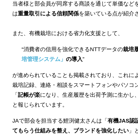
当者様と部会員が同席する商談を通じて単価など
は
重量取引による信頼関係
を築いている点が紹介
また、有機栽培における省力化支援として、
“消費者の信用を強化できるNTTデータの
栽培
培管理システム」
の導入
”
が進められていることも掲載されており、これに
栽培記録、連絡・
相談をスマートフォンやパソコ
「
記帳が楽
になり、生産履歴を出荷予測に生かし
と報じられています。
JAで部会を担当する鯉渕健太さんは「
有機JAS
てもらう仕組みを整え、ブランドを強化したい
」